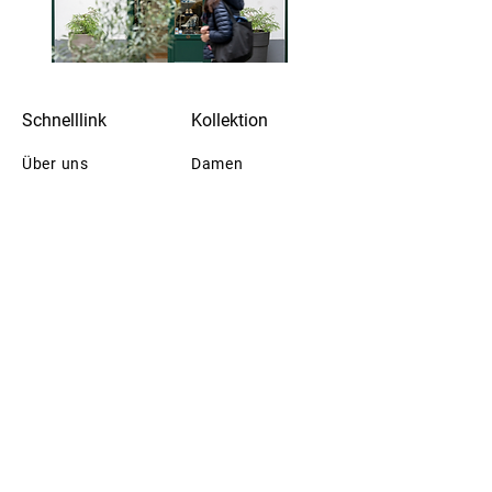
Schnelllink
Kollektion
Über uns
Damen
Kontakt
Herren
Reparaturen
Kampagne
Workshops
Letzte Chance
Events
Datenschutz
AGB & Impressum
Finden Sie uns