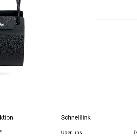
ktion
Schnelllink
n
Über uns
D