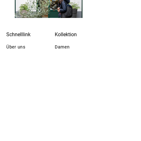
Schnelllink
Kollektion
Über uns
Damen
Kontakt
Herren
Reparaturen
Kampagne
Workshops
Letzte Chance
Events
Datenschutz
AGB & Impressum
Finden Sie uns