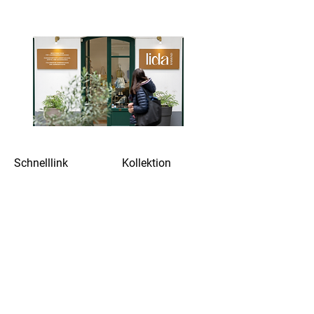
Schnelllink
Kollektion
Über uns
Damen
Kontakt
Herren
Reparaturen
Kampagne
Workshops
Letzte Chance
Events
Datenschutz