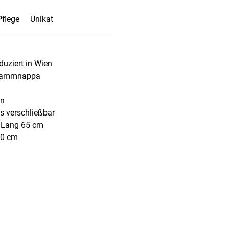
Pflege
Unikat
duziert in Wien
 Lammnappa
on
ss verschließbar
, Lang 65 cm
10 cm