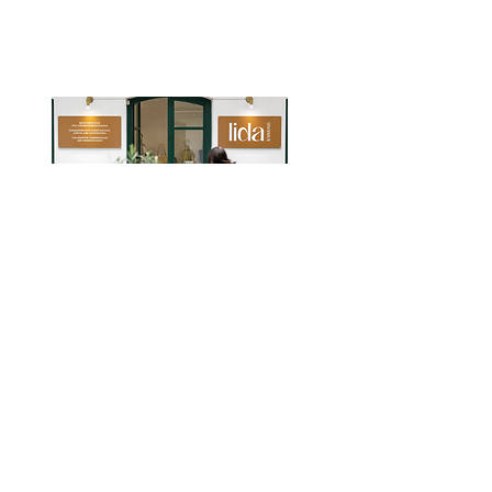
Sie regelmäßig Schuhcreme auf, um
das Leder zu pflegen (Imprägnieren)
und einen gewissen Glanz zu erzeugen.
Wir empfehlen SAPHIR Produktpalette,
die Sie auch bei uns im Geschäft immer
erhalten können.
Schnelllink
Kollektion
Über uns
Damen
Kontakt
Herren
Reparaturen
Kampagne
Workshops
Letzte Chance
Events