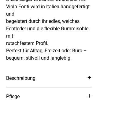
Viola Fonti wird in Italien handgefertigt
und
begeistert durch ihr edles, weiches
Echtleder und die flexible Gummisohle
mit
rutschfestem Profil.
Perfekt für Alltag, Freizeit oder Büro –
bequem, stilvoll und langlebig.
Beschreibung
- Damen Stiefel
Pflege
- Designt und produziert in Pomigliano
D´arco , Italien
Wir lieben Lederschuhe!
- Obermaterial Glattleder
Diese brauchen auch ganz spezielle
- Innensohle aus Leder
Pflege. Damit das Leder bei Ihren
- Laufsohle aus Kunststoff
Schuhen schön gepflegt bleibt, tragen
- Absatzhöhe 1,5 cm