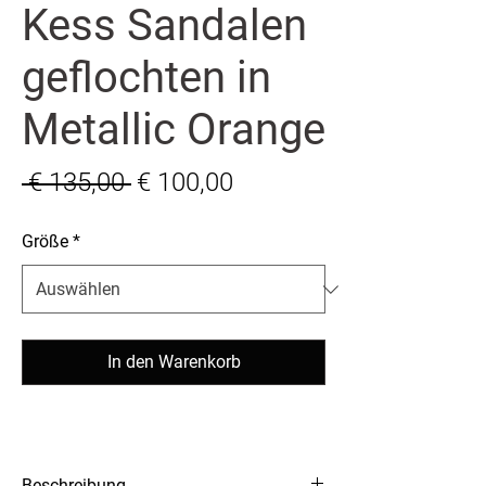
Kess Sandalen
geflochten in
Metallic Orange
Standardpreis
Sale-
 € 135,00 
€ 100,00
Preis
Größe
*
In den Warenkorb
Beschreibung