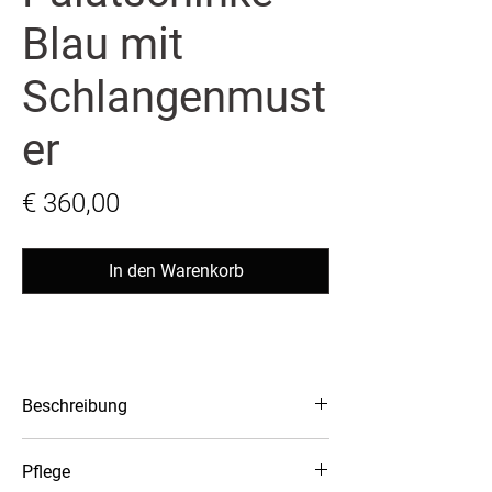
Blau mit
Schlangenmust
er
Preis
€ 360,00
In den Warenkorb
Beschreibung
- Name: Palatschinke
Pflege
- Designt und Produziert in Wien