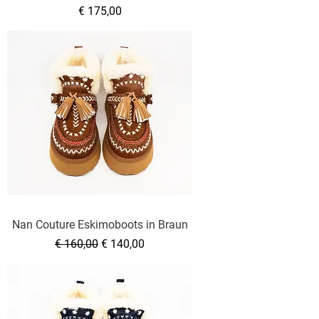
Preis
€ 175,00
Nan Couture Eskimoboots in Braun
Standardpreis
Sale-Preis
€ 160,00
€ 140,00