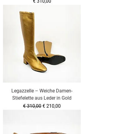
Preis
€ 310,00
Legazzelle – Weiche Damen-
Stiefelette aus Leder in Gold
Standardpreis
Sale-Preis
€ 310,00
€ 210,00