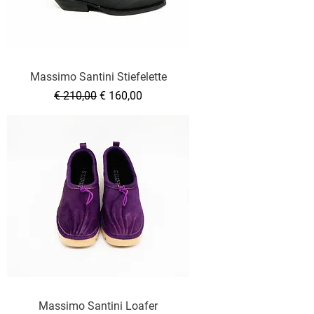
Massimo Santini Stiefelette
Standardpreis
Sale-Preis
€ 210,00
€ 160,00
Massimo Santini Loafer