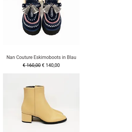
Nan Couture Eskimoboots in Blau
Standardpreis
Sale-Preis
€ 160,00
€ 140,00