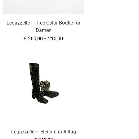
Legazzelle – Tree Color Bootie für
Damen
Standardpreis
Sale-Preis
€ 260,00
€ 210,00
Legazzelle – Elegant in Alltag