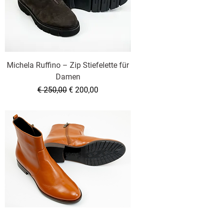
Michela Ruffino – Zip Stiefelette für
Damen
Standardpreis
Sale-Preis
€ 250,00
€ 200,00