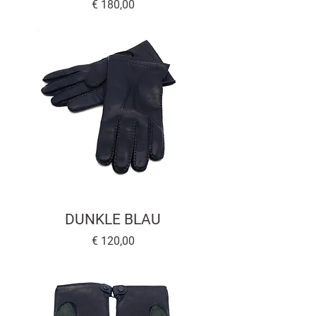
Preis
€ 180,00
DUNKLE BLAU
Preis
€ 120,00