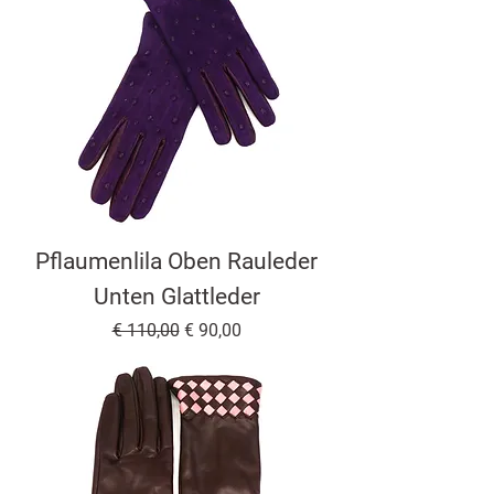
Pflaumenlila Oben Rauleder
Unten Glattleder
Standardpreis
Sale-Preis
€ 110,00
€ 90,00