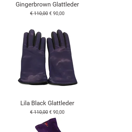
Gingerbrown Glattleder
Standardpreis
Sale-Preis
€ 110,00
€ 90,00
Lila Black Glattleder
Standardpreis
Sale-Preis
€ 110,00
€ 90,00