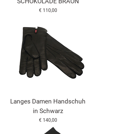
SCHOKOLADE BRAON
Preis
€ 110,00
Langes Damen Handschuh
in Schwarz
Preis
€ 140,00